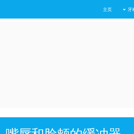
牙
主页
嘴唇和脸颊的缓冲器