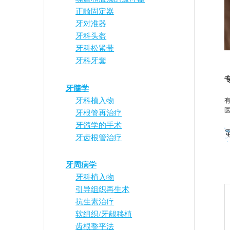
正畸固定器
牙对准器
牙科头盔
牙科松紧带
牙科牙套
牙髓学
牙科植入物
牙根管再治疗
牙髓学的手术
牙齿根管治疗
牙周病学
牙科植入物
引导组织再生术
抗生素治疗
软组织/牙龈移植
齿根整平法