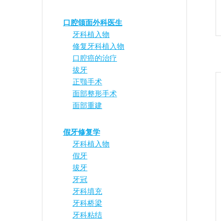
口腔颌面外科医生
牙科植入物
修复牙科植入物
口腔癌的治疗
拔牙
正颚手术
面部整形手术
面部重建
假牙修复学
牙科植入物
假牙
拔牙
牙冠
牙科填充
牙科桥梁
牙科粘结