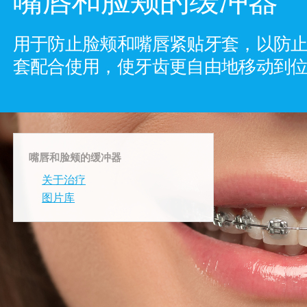
用于防止脸颊和嘴唇紧贴牙套，以防
套配合使用，使牙齿更自由地移动到
嘴唇和脸颊的缓冲器
关于治疗
图片库