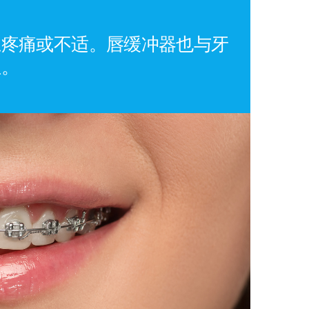
止疼痛或不适。唇缓冲器也与牙
位。