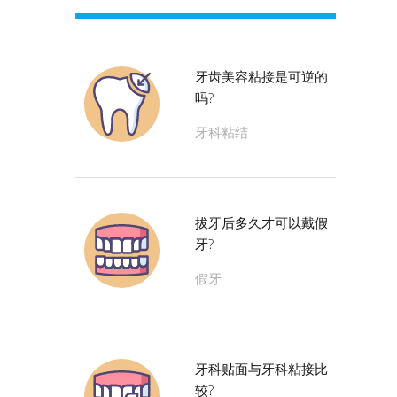
牙齿美容粘接是可逆的
吗?
牙科粘结
拔牙后多久才可以戴假
牙?
假牙
牙科贴面与牙科粘接比
较?