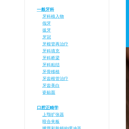
一般牙科
牙科植入物
假牙
拔牙
牙冠
牙根管再治疗
牙科填充
牙科桥梁
牙科粘结
牙骨移植
牙齿根管治疗
牙齿美白
瓷贴面
口腔正畸学
上颚扩张器
咬合夹板
嘴唇和脸颊的缓冲器