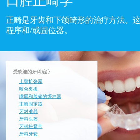
正畸是牙齿和下颌畸形的治疗方法。
程序和/或固位器。
受欢迎的牙科治疗
上颚扩张器
咬合夹板
嘴唇和脸颊的缓冲器
正畸固定器
牙对准器
牙科头盔
牙科松紧带
牙科牙套