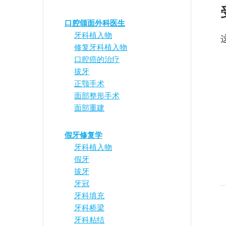
口腔颌面外科医生
牙科植入物
修复牙科植入物
口腔癌的治疗
拔牙
正颚手术
面部整形手术
面部重建
假牙修复学
牙科植入物
假牙
拔牙
牙冠
牙科填充
牙科桥梁
牙科粘结