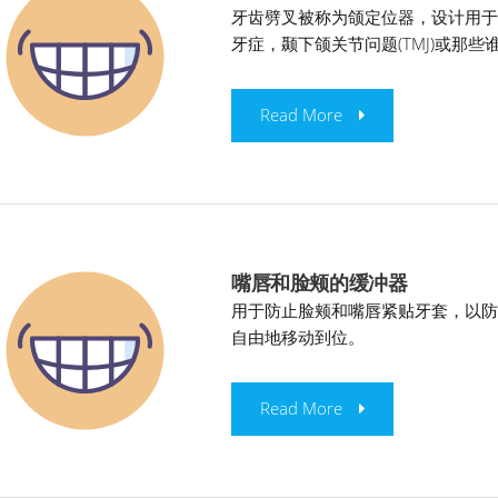
牙齿劈叉被称为颌定位器，设计用
牙症，颞下颌关节问题(TMJ)或那
Read More
嘴唇和脸颊的缓冲器
用于防止脸颊和嘴唇紧贴牙套，以
自由地移动到位。
Read More