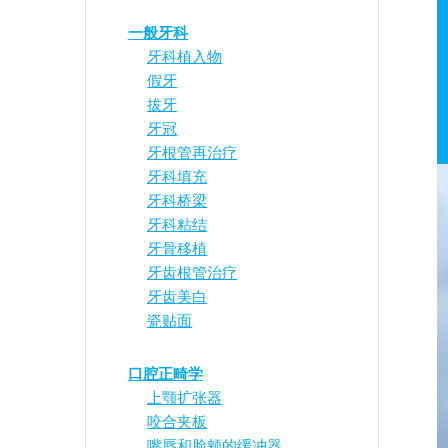
一般牙科
牙科植入物
假牙
拔牙
牙冠
牙根管再治疗
牙科填充
牙科桥梁
牙科粘结
牙骨移植
牙齿根管治疗
牙齿美白
瓷贴面
口腔正畸学
上颚扩张器
咬合夹板
嘴唇和脸颊的缓冲器