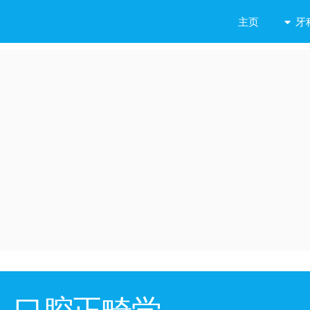
牙
主页
口腔正畸学