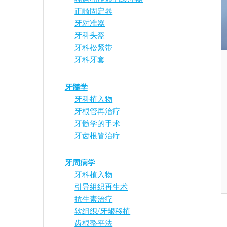
正畸固定器
牙对准器
牙科头盔
牙科松紧带
牙科牙套
牙髓学
牙科植入物
牙根管再治疗
牙髓学的手术
牙齿根管治疗
牙周病学
牙科植入物
引导组织再生术
抗生素治疗
软组织/牙龈移植
齿根整平法