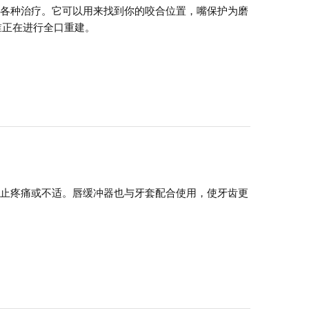
于各种治疗。它可以用来找到你的咬合位置，嘴保护为磨
些谁正在进行全口重建。
防止疼痛或不适。唇缓冲器也与牙套配合使用，使牙齿更