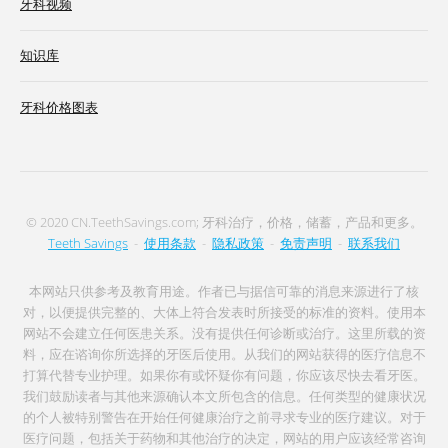
牙科视频
知识库
牙科价格图表
© 2020 CN.TeethSavings.com; 牙科治疗，价格，储蓄，产品和更多。
Teeth Savings
-
使用条款
-
隐私政策
-
免责声明
-
联系我们
本网站只供参考及教育用途。作者已与据信可靠的消息来源进行了核
对，以便提供完整的、大体上符合发表时所接受的标准的资料。使用本
网站不会建立任何医患关系。没有提供任何诊断或治疗。这里所载的资
料，应在谘询你所选择的牙医后使用。从我们的网站获得的医疗信息不
打算代替专业护理。如果你有或怀疑你有问题，你应该尽快去看牙医。
我们鼓励读者与其他来源确认本文所包含的信息。任何类型的健康状况
的个人被特别警告在开始任何健康治疗之前寻求专业的医疗建议。对于
医疗问题，包括关于药物和其他治疗的决定，网站的用户应该经常咨询